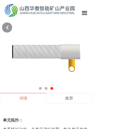
끀
낒
详情
推荐
单元拓扑：