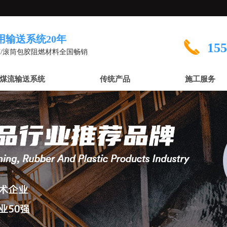
用输送系统20年
끅
155
/滚筒包胶阻燃材料全国畅销
煤流输送系统
传统产品
施工服务