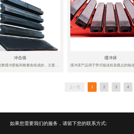
量传感器实时检测每个润滑点的运行状
障及时报警，且能准确判断出故障点所
作人员的维护与维修。操作员可根据设
滑要求，通过触摸屏基于数字孪生远程
数，以适应润滑点的不同润滑要求。系
、可靠，给油（脂）量调整方便，故障
，维护量小，大大减少人工劳动强度，
染和油脂浪费，延长设备使用寿命，减
提高综合效益。
冲击墙
缓冲床
耐磨缓冲胶板和耐磨条组成的，主要用
缓冲床产品用于带式输送机装载点的输
仓和落料点以及需要减少冲击力和噪音
可代替装载部位的缓冲托辊，由于散物
根据现场实际条件和使用情况而量身定
下落的过程中，存在较高落差，会对输
减震配件产品。
大的冲击和磨损，因此，缓冲床特别适
落差比较高，物料大小及冲击力不均匀
上一页
1
2
3
4
大、频率高并希望改善落料区域密封状
合。
如果您需要我们的服务，请留下您的联系方式: