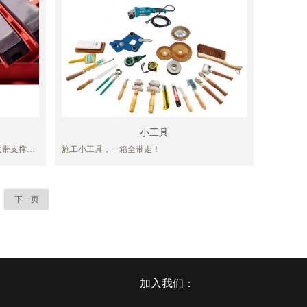
小工具
送带支撑，
施工小工具，一箱全带走！
料在装载点
送带造成较
用于落料点
，落料密度
下一页
况的工作场
加入我们：