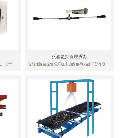
警，以便煤矿有针对性的加强皮带机安全隐患治
理，改善现有煤矿带式输送机安全运行条件，实现
煤矿带式输送机长期安全运行
（2）预测预报带式输送机火灾灾害事故，并对火灾
灾害隐患点进行定位，当出现火灾时，系统能够通
过水等介质对隐患点进行降温或灭火，可以通过系
统监测的数据为用户组织抢险线路，为疏散人群赢
得时间，减少事故伤亡和财产损失。
（3）带式输送机自动报警灭火控制系统操作简单，
数据及时有效，避免了传统监测手段的复杂操作、
托辊监控管理系统
人为性及档案管理繁琐。
证。由于电
智能托辊监控管理系统由山西佰得拓普工贸有限公
听、手
司研发生产，包含矿用本安型无线温度传感器和系
限性较大，
统软件，其中GWS125W矿用本安型无线温度传感
方式(事后
器，根据传感器监测的托辊的轴承温度和环境温度
在早期发现
差以及托辊的转速数据，实时监测托辊的运行情
生产安排制
况，除具有在低功耗下实时监测以及智能 AI 识别
提前维修,
判断和报警功能外，还具有无线传输的通讯功能。
可作为皮带机智能监测系统的配套产品使用，可实
现皮带机托辊实时温度、转速监测和上传的功能，
同时也可以作为其他同类型智能监测系统配套产品
使用。