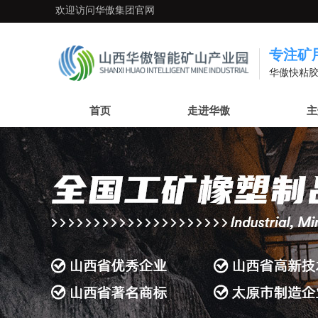
欢迎访问华傲集团官网
专注矿
华傲快粘胶
首页
走进华傲
主