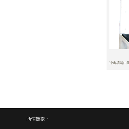
能调整，流
态，如有故
在，便于操
备各点的润
调整供油参
统运行稳定
点容易查找
避免环境污
少维护量，
冲击墙是由
于煤矿落料
的地方。是
做的缓冲、
商铺链接：