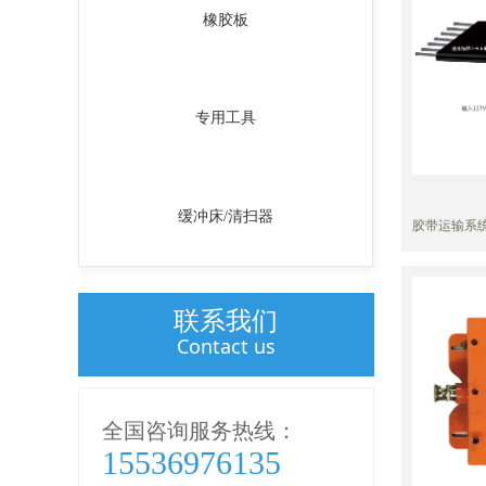
橡胶板
专用工具
缓冲床/清扫器
主营业务导航
胶带运输系
统能否保持
Main business naviga
钢丝绳芯强
优点越来越
的主力军。
联系我们
钢丝绳芯强
Contact us
维护人员靠
际运行过程中
头因受力过
胶皮破损进
时发现、排除
全国咨询服务热线：
由于抽头、
15536976135
恶性事故，
亡。