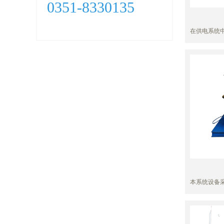
0351-8330135
为扭转钢丝
局面,针对孔
应用的电磁
在供电系统
在线检测装
故障中占了
故障点位置
过程中十分
煤矿高压供
电系统的安
电系统系统
地精准选线
矿现场管理
本系统设备采
设备润滑的
可网络挂接
使得润滑状
程控制器的