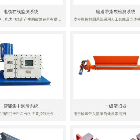
绳芯输送带在实际应用、维护中的被动
庄煤矿的现场实际,研制了适合煤矿井下
电缆在线监测系统
输送带撕裂检测系统
感应、非接触式隔爆型钢丝绳芯输送带
中，电力电缆所产生的故障在所有供电
皮带撕裂检测系统采用人工智能及立体
置。
相当大的比重。如何快速、准确地确定
系，通过立体智能摄像仪对高速运动的
和故障预警已成为电力电缆使用和运行
机进行在线监控，可对皮带横向裂纹、
迫切需求的技术。
纵撕开缝、纵撕重叠等皮带异常撕裂情
电系统作为高危行业的特殊性要求，供
并实时对皮带输送机进行自动化调控，
全运行至关重要，高压电缆在线监测供
安装在皮带下方即可完成现场实施，采用
的绝缘状况、实现预警、故障定位、接
式构建可视化数据模型展示平台，可进行
是供电安全管理的重要技术手段，是煤
型可视化展示、检测结果展示、运输安
多年来一直希望的一种理想需求。
带输送机自动化控制等多种系统化管理
矿业皮带输送机自动化及智能化撕裂检
智能集中润滑系统
一级清扫器
用西门子PLC 作为主要控制元件，为
用于输送带头部滚筒处皮带清扫
智能化控制提供了最恰当的解决办法，
与上位机计算机进行连接以实时监控，
态一目了然；现场给油分配直接受可编
控制，每点给油次数、给油循环时间均