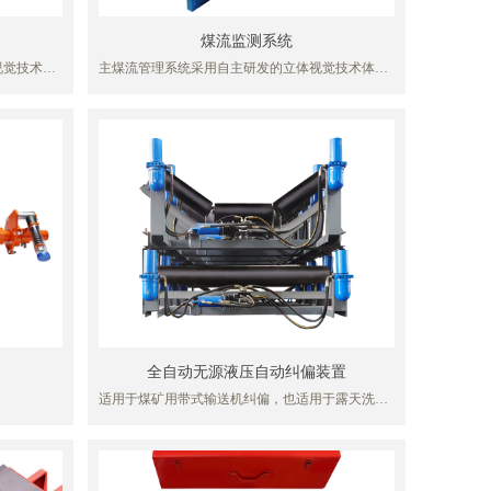
煤流监测系统
视觉技术体
主煤流管理系统采用自主研发的立体视觉技术体
的煤炭皮带
系，通过线激光双目立体相机对快速运动的煤炭皮
竖向裂纹、
带进行多种智能化场景应用，主要包括：皮带煤炭
况进行检测
流量体积监控、煤量监控、皮带智能调速、皮带跑
通过将相机
偏检测、皮带堆煤检测、皮带异物检测、皮带洒煤
C/S架构方
检测、皮带水煤检测、皮带打滑检测、人员入侵、
皮带3D模
人员爬皮带、给料口堵煤、下料口超高等多种解决
全监测、皮
方案，结合现场的对于皮带状态的监测如：温度、
，大大提升
振动、烟雾、撕裂等状态及数据。无需改造现场皮
测水平。
带使用环境，通过将相机固定在皮带上方即可完成
现场布置，并可通过应用管理平台进行数字孪生可
视化展示、数据管理分析、出库流量把控、出库煤
量大数据统计、运输安全监测、数字孪生智能远程
调速等多种系统化管理，提升矿业自动化及智能化
水平。
全自动无源液压自动纠偏装置
适用于煤矿用带式输送机纠偏，也适用于露天洗煤
等作业场所用带式输送机纠偏；是支撑输送带及其
上面的承载物料，并保证输送带稳定地运行的装置
部件。