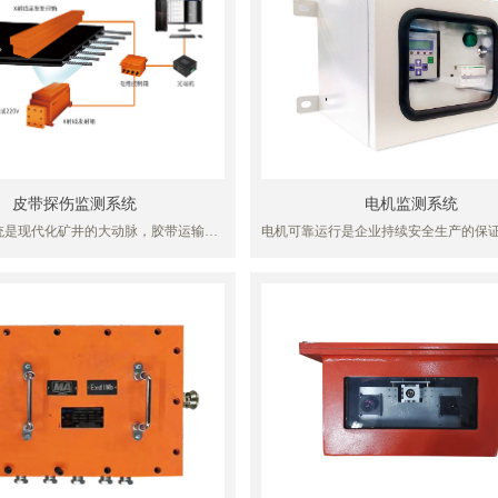
皮带探伤监测系统
电机监测系统
统是现代化矿井的大动脉，胶带运输系
电机可靠运行是企业持续安全生产的保
安全畅通事关整个矿山的生存和发展。
机结构封闭，管理人员只能靠”眼看、耳
tion
力输送带由于运力大、成槽性好等诸多
摸”结合经验来判断电机故障，主观与局
受到矿山的青睐，已成为煤矿运输系统
准确性无法保证。不同于现有的电机维护
维修与定期维修)，本产品的先进技术可
力输送带的绳芯全部密封在胶带内部，
电机故障并预测其发展趋势，从而结合
肉眼很难及时准确的发现其缺陷。在实
定维修方案，实现有准备的、有针对性的
,由于没有科学有效的检测手段,硫化接
称为预测性维护。
大抽动、钢丝绳芯因受外力冲击砸断、
水导致绳芯锈蚀、锈断等隐患都不能及
,严重地威胁着输送机的安全运转,甚至
断绳等重大隐患导致运行过程中断带的
给矿山造成巨大的经济损失和人员伤